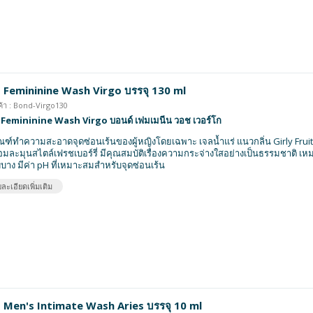
 Femininine Wash Virgo บรรจุ 130 ml
ค้า : Bond-Virgo130
Femininine Wash Virgo บอนด์ เฟมเมนีน วอช เวอร์โก
ณฑ์ทำความสะอาดจุดซ่อนเร้นของผู้หญิงโดยเฉพาะ เจลน้ำแร่ แนวกลิ่น Girly Fruity 
อมละมุนสไตล์เฟรชเบอร์รี่ มีคุณสมบัติเรื่องความกระจ่างใสอย่างเป็นธรรมชาติ เห
บาง มีค่า pH ที่เหมาะสมสำหรับจุดซ่อนเร้น
ละเอียดเพิ่มเติม
 Men's Intimate Wash Aries บรรจุ 10 ml