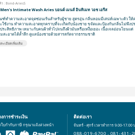
ค้า : Bond-AriesS
Men's Intimate Wash Aries บอนด์ เมนส์ อินทิเมท วอช เอรีส
ณฑ์ทำความสะอาดจุดซ่อนเร้นสำหรับผู้ชาย สูตรอุ่น กลิ่นหอมมีเสน่ห์เฉพาะตัว ให
ะใช้งาน ทำความสะอาดทุกคราบที่จะเกิดกับน้องชาย ขจัดและป้องกันกลิ่นไม่พึงปร
ีประสิทธิภาพ เหมาะกับคนผิวทั่วไปจนถึงผิวมันหรือเหงื่อเยอะ เนื้อเจลอ่อนโยนแต่
มสะอาดได้ล้ำลึก ดูแลน้องชายด้วยสารสกัดจากธรรมชาติ
ละเอียดเพิ่มเติม
างการชำระเงิน
ติดต่อเรา
รใบกำกับภาษี กรุณาแจ้งล่วงหน้า
จันทร์ - ศุกร์ เวลาทำการ 9.00-17.00 
088-019-6700
,
081-431-2