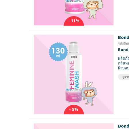
- 11%
Bond
รหัสสิน
Bond 
ผลิตภั
กลิ่นห
ผิวบอบ
ดูราย
- 5%
Bond