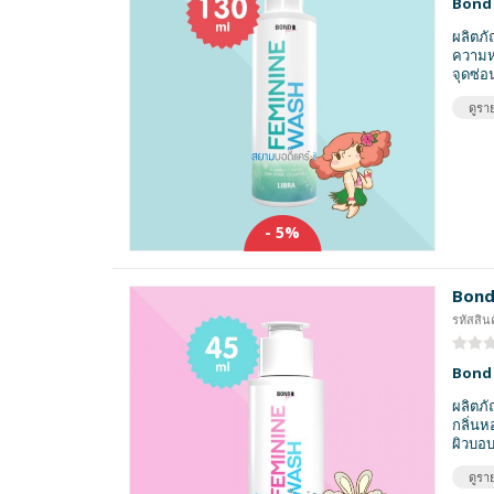
Bond 
ผลิตภั
ความหอ
จุดซ่อ
ดูราย
- 5%
Bond
รหัสสิน
Bond 
ผลิตภั
กลิ่นห
ผิวบอบ
ดูราย