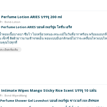
 Perfume Lotion ARIES บรรจุ 200 ml
ค้า : Bond-Lotion
erfume Lotion ARIES บอนด์ เพอร์ฟูม โลชั่น เอรีส
น้ำหอมเนื้อบางเบา ซึมไว ไม่เหนียวเหนอะหนะแม้ในวันที่อากาศร้อน พร้อมมอบกล
น เซ็กซี่ ติดผิวยาวนานเช้าจรดเย็น หอมแบบมีเอกลักษณ์ไม่ว่าจะเคลื่อนไหวแบบไห
ามคุณไปทุกที่
ละเอียดเพิ่มเติม
 Intimate Wipes Mango Sticky Rice Scent บรรจุ 10 แผ่น
นค้า : Bond-WipesMang
Perfume Shower Gel Loveshot บอนด์ เพอร์ฟูม ชาวเวอร์ เจล เลิฟชอท