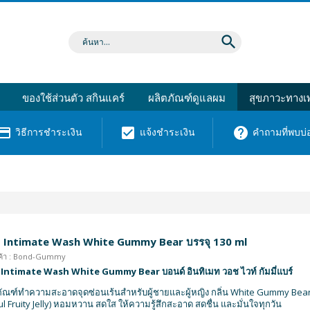
search
ของใช้ส่วนตัว สกินแคร์
ผลิตภัณฑ์ดูแลผม
สุขภาวะทางเพ
dit_card
check_box
help
วิธีการชำระเงิน
แจ้งชำระเงิน
คำถามที่พบบ่
 Intimate Wash White Gummy Bear บรรจุ 130 ml
นค้า : Bond-Gummy
Intimate Wash White Gummy Bear บอนด์ อินทิเมท วอช ไวท์ กัมมี่แบร์
ัณฑ์ทำความสะอาดจุดซ่อนเร้นสำหรับผู้ชายและผู้หญิง กลิ่น White Gummy Bea
ul Fruity Jelly) หอมหวาน สดใส ให้ความรู้สึกสะอาด สดชื่น และมั่นใจทุกวัน