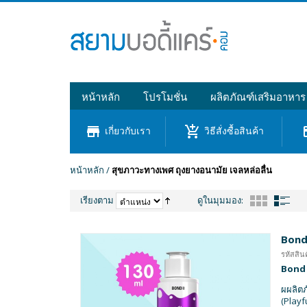
หน้าหลัก
โปรโมชั่น
ผลิตภัณฑ์เสริมอาหาร
store
add_shopping_cart
cre
เกี่ยวกับเรา
วิธีสั่งซื้อสินค้า
หน้าหลัก
/
สุขภาวะทางเพศ ถุงยางอนามัย เจลหล่อลื่น
เรียงตาม
ดูในมุมมอง:
Bond
รหัสสิ
Bond 
ผผลิตภ
(Playf