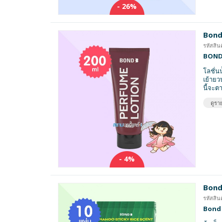
- 26%
Bond
รหัสสิน
BOND P
โลชั่น
เย้ายว
นี้จะต
ดูราย
- 4%
Bond
รหัสสิ
Bond 