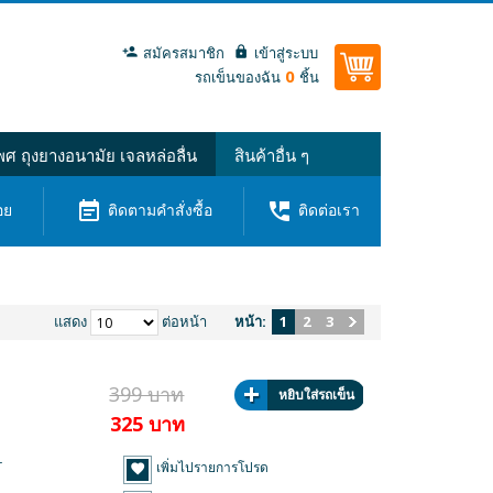
สมัครสมาชิก
เข้าสู่ระบบ
0
รถเข็นของฉัน
ชิ้น
ศ ถุงยางอนามัย เจลหล่อลื่น
สินค้าอื่น ๆ
event_note
perm_phone_msg
อย
ติดตามคำสั่งซื้อ
ติดต่อเรา
แสดง
ต่อหน้า
หน้า:
1
2
3
399 บาท
หยิบใส่รถเข็น
325 บาท
r
เพิ่มไปรายการโปรด