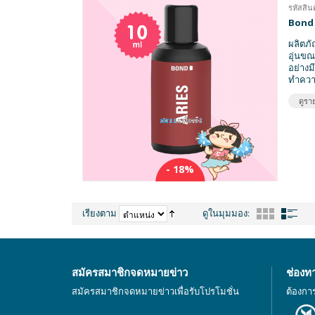
รหัสสิน
Bond 
ผลิตภั
อุ่นขณ
อย่างม
ทำควา
ดูราย
- 18%
เรียงตาม
ดูในมุมมอง:
สมัครสมาชิกจดหมายข่าว
ช่องท
สมัครสมาชิกจดหมายข่าวเพื่อรับโปรโมชั่น
ต้องกา