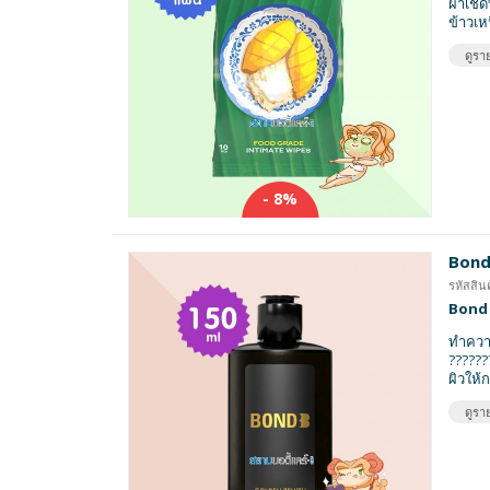
ผ้าเช็
ข้าวเห
ดูราย
- 8%
Bond
รหัสสิน
Bond 
ทำควา
??????
ผิวให้
ดูราย