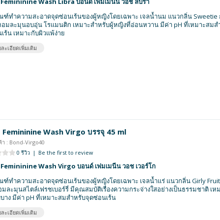
Femininine Wash Libra บอนด์ เฟมเมนีน วอช ลีบร้า
ณฑ์ทำความสะอาดจุดซ่อนเร้นของผู้หญิงโดยเฉพาะ เจลน้ำนม แนวกลิ่น Sweetie ก
มละมุนอบอุ่น โรแมนติก เหมาะสำหรับผู้หญิงที่อ่อนหวาน มีค่า pH ที่เหมาะสมส
นเร้น เหมาะกับผิวแพ้ง่าย
ละเอียดเพิ่มเติม
 Femininine Wash Virgo บรรจุ 45 ml
ค้า : Bond-Virgo40
0 รีวิว
|
Be the first to review
Femininine Wash Virgo บอนด์ เฟมเมนีน วอช เวอร์โก
ณฑ์ทำความสะอาดจุดซ่อนเร้นของผู้หญิงโดยเฉพาะ เจลน้ำแร่ แนวกลิ่น Girly Fruity 
อมละมุนสไตล์เฟรชเบอร์รี่ มีคุณสมบัติเรื่องความกระจ่างใสอย่างเป็นธรรมชาติ เห
บาง มีค่า pH ที่เหมาะสมสำหรับจุดซ่อนเร้น
ละเอียดเพิ่มเติม