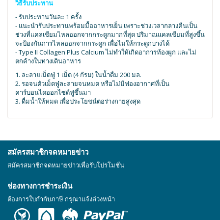
วิธีรับประทาน
- รับประทานวันละ 1 ครั้ง
- แนะนำรับประทานพร้อมมื้ออาหารเย็น เพราะช่วงเวลากลางคืนเป็น
ช่วงที่แคลเชียมไหลออกจากกระดูกมากที่สุด ปริมาณแคลเชียมที่สูงขึ้น
จะป้องกันการไหลออกจากกระดูก เพื่อไม่ให้กระดูกบางได้
- Type II Collagen Plus Calcium ไม่ทำให้เกิดอาการท้องผูก และไม่
ตกค้างในทางเดินอาหาร
1. ละลายเม็ดฟู่ 1 เม็ด (4 กัรม) ในน้ำดื่ม 200 มล.
2. รอจนตัวเม็ดฟู่ละลายจนหมด หรือไม่มีฟองอากาศที่เป็น
คาร์บอนไดออกไซด์ฟู่ขึ้นมา
3. ดื่มน้ำให้หมด เพื่อประโยชน์ต่อร่างกายสูงสุด
สมัครสมาชิกจดหมายข่าว
สมัครสมาชิกจดหมายข่าวเพื่อรับโปรโมชั่น
ช่องทางการชำระเงิน
ต้องการใบกำกับภาษี กรุณาแจ้งล่วงหน้า