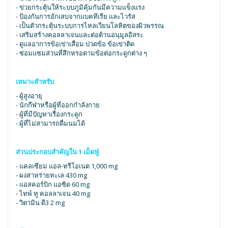
- ข่วยกระตุ้นให้ระบบภูมิคุ้มกันมีความแข็งแรง
- ป้องกันการอักเสบจากแบคทีเรีย และไวรัส
- เป็นตัวกระตุ้นระบบการไหลเวียนโลหิตของผิวพรรณ
- เสริมสร้างคอลลาเจนและต่อต้านอนุมูลอิสระ
- ดูแลอาการข้อเข่าเสื่อม ปวดข้อ ข้อเข่าติด
- ซ่อมแซมส่วนที่สึกหรอตามข้อต่อกระดูกต่าง ๆ
เหมาะสำหรับ
- ผู้สูงอายุ
- นักกีฬาหรือผู้ที่ออกกำลังกาย
- ผู้ที่มีปัญหาเรื่องกระดูก
- ผู้ที่ไม่สามารถดื่มนมได้
ส่วนประกอบสำคัญใน 1 เม็ดฟู่
- แคลเซียม แอล-ทรีโอเนต 1,000 mg
- ผงสาหร่ายทะเล 430 mg
- แอสคอร์บิก แอซิด 60 mg
- ไทพ์ ทู คอลลาเจน 40 mg
- วิตามิน ดี3 2 mg