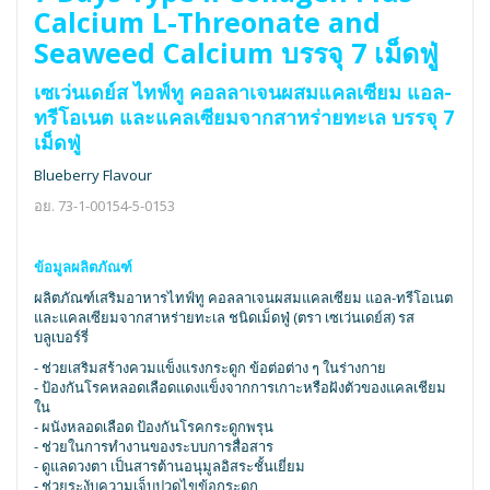
Calcium L-Threonate and
Seaweed Calcium บรรจุ 7 เม็ดฟู่
เซเว่นเดย์ส ไทฟ์ทู คอลลาเจนผสมแคลเซียม แอล-
ทรีโอเนต และแคลเซียมจากสาหร่ายทะเล บรรจุ 7
เม็ดฟู่
Blueberry Flavour
อย. 73-1-00154-5-0153
ข้อมูลผลิตภัณฑ์
ผลิตภัณฑ์เสริมอาหารไทฟ์ทู คอลลาเจนผสมแคลเซียม แอล-ทรีโอเนต
และแคลเซียมจากสาหร่ายทะเล ชนิดเม็ดฟู่ (ตรา เซเว่นเดย์ส) รส
บลูเบอร์รี่
- ช่วยเสริมสร้างควมแข็งแรงกระดูก ข้อต่อต่าง ๆ ในร่างกาย
- ป้องกันโรคหลอดเลือดแดงแข็งจากการเกาะหรือฝังตัวของแคลเชียม
ใน
- ผนังหลอดเลือด ป้องกันโรคกระดูกพรุน
- ช่วยในการทำงานของระบบการสื่อสาร
- ดูแลดวงตา เป็นสารต้านอนุมูลอิสระชั้นเยี่ยม
- ช่วยระงับความเจ็บปวดไขข้อกระดูก