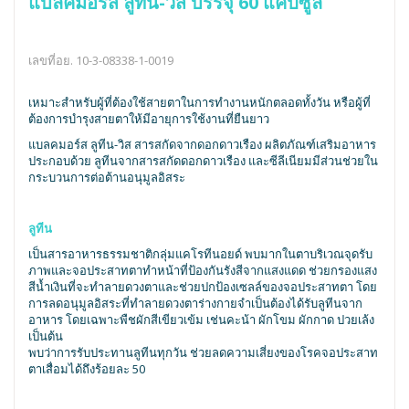
แบลคมอร์ส ลูทีน-วิส
บรรจุ 60 แคปซูล
เลขที่อย. 10-3-08338-1-0019
เหมาะสำหรับผู้ที่ต้องใช้สายตาในการทำงานหนักตลอดทั้งวัน หรือผู้ที่
ต้องการบำรุงสายตาให้มีอายุการใช้งานที่ยืนยาว
แบลคมอร์ส ลูทีน-วิส สารสกัดจากดอกดาวเรือง ผลิตภัณฑ์เสริมอาหาร
ประกอบด้วย ลูทีนจากสารสกัดดอกดาวเรือง และซีลีเนียมมีส่วนช่วยใน
กระบวนการต่อต้านอนุมูลอิสระ
ลูทีน
เป็นสารอาหารธรรมชาติกลุ่มแคโรทีนอยด์ พบมากในตาบริเวณจุดรับ
ภาพและจอประสาทตาทำหน้าที่ป้องกันรังสีจากแสงแดด ช่วยกรองแสง
สีน้ำเงินที่จะทำลายดวงตาและช่วยปกป้องเซลล์ของจอประสาทตา โดย
การลดอนุมูลอิสระที่ทำลายดวงตาร่างกายจำเป็นต้องได้รับลูทีนจาก
อาหาร โดยเฉพาะพืชผักสีเขียวเข้ม เช่นคะน้า ผักโขม ผักกาด ปวยเล้ง
เป็นต้น
พบว่าการรับประทานลูทีนทุกวัน ช่วยลดความเสี่ยงของโรคจอประสาท
ตาเสื่อมได้ถึงร้อยละ 50