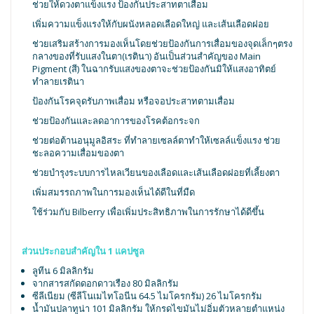
ช่วยให้ดวงตาแข็งแรง ป้องกันประสาทตาเสื่อม
เพิ่มความแข็งแรงให้กับผนังหลอดเลือดใหญ่ และเส้นเลือดฝอย
ช่วยเสริมสร้างการมองเห็นโดยช่วยป้องกันการเสื่อมของจุดเล็กๆตรง
กลางของที่รับแสงในตา(เรตินา) อันเป็นส่วนสำคัญของ Main
Pigment (สี) ในฉากรับแสงของตาจะช่วยป้องกันมิให้แสงอาทิตย์
ทำลายเรตินา
ป้องกันโรคจุดรับภาพเสื่อม หรือจอประสาทตามเสื่อม
ช่วยป้องกันและลดอาการของโรคต้อกระจก
ช่วยต่อต้านอนุมูลอิสระ ที่ทำลายเซลล์ตาทำให้เซลล์แข็งแรง ช่วย
ชะลอความเสื่อมของตา
ช่วยบำรุงระบบการไหลเวียนของเลือดและเส้นเลือดฝอยที่เลี้ยงตา
เพิ่มสมรรถภาพในการมองเห็นได้ดีในที่มืด
ใช้ร่วมกับ Bilberry เพื่อเพิ่มประสิทธิภาพในการรักษาได้ดีขึ้น
ส่วนประกอบสำคัญใน 1 แคปซูล
ลูทีน 6 มิลลิกรัม
จากสารสกัดดอกดาวเรือง 80 มิลลิกรัม
ซีลีเนียม (ซีลีโนเมไทโอนีน 64.5 ไมโครกรัม) 26 ไมโครกรัม
น้ำมันปลาทูน่า 101 มิลลิกรัม ให้กรดไขมันไม่อิ่มตัวหลายตำแหน่ง