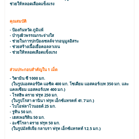
ช่วยให้หลอดเลือดแข็งแรง
คุณสมบัติ
- ป้องกันหวัด ภูมิแพ้
- บำรุงผิวพรรณกระจ่างใส
- ช่วยในการปกป้องเซลล์จากอนุมูลอิสระ
- ช่วยสร้างเนื้อเยื่อคอลลาเจน
- ช่วยให้หลอดเลือดแข็งแรง
ส่วนประกอบสำคัญใน 1 เม็ด
- วิตามิน ซี 1000 มก.
(ในรูปแอสคอร์บิค แอซิด 400 มก. โซเดียม แอสคอร์เบท 350 มก. และ
แคลเซียม แอสคอร์เบท 400 มก.)
- โรสฮิพ ดราย ฟรุท 250 มก.
(ในรูปโรสา คานินา ฟรุท เอ็กซ์แทรคท์ 41.7 มก.)
- ไบโอฟลาโวนอยด์ 25 มก.
- รูทิน 50 มก.
- เฮสเพอริดิน 50 มก.
- อะซีโรลา ดราย ฟรุท 50 มก.
(ในรูปมัลพิเจีย กลาบรา ฟรุท เอ็กซ์แทรคท์ 12.5 มก.)