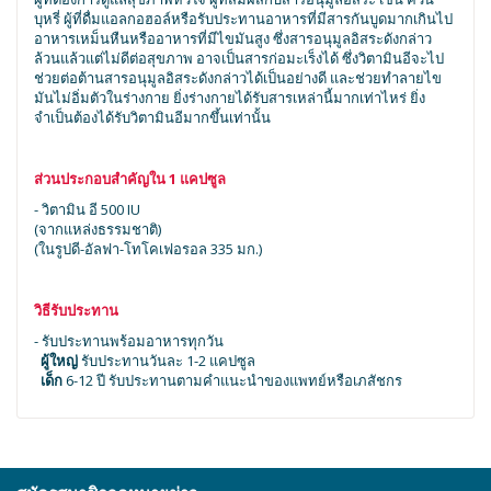
บุหรี่ ผู้ที่ดื่มแอลกอฮอล์หรือรับประทานอาหารที่มีสารกันบูดมากเกินไป
อาหารเหม็นหืนหรืออาหารที่มีไขมันสูง ซึ่งสารอนุมูลอิสระดังกล่าว
ล้วนแล้วแต่ไม่ดีต่อสุขภาพ อาจเป็นสารก่อมะเร็งได้ ซึ่งวิตามินอีจะไป
ช่วยต่อต้านสารอนุมูลอิสระดังกล่าวได้เป็นอย่างดี และช่วยทำลายไข
มันไม่อิ่มตัวในร่างกาย ยิ่งร่างกายได้รับสารเหล่านี้มากเท่าไหร่ ยิ่ง
จำเป็นต้องได้รับวิตามินอีมากขึ้นเท่านั้น
ส่วนประกอบสำคัญ
ใน 1 แคปซูล
- วิตามิน อี 500 IU
(จากแหล่งธรรมชาติ)
(ในรูปดี-อัลฟา-โทโคเฟอรอล 335 มก.)
วิธีรับประทาน
- รับประทานพร้อมอาหารทุกวัน
ผู้ใหญ่
รับประทานวันละ 1-2 แคปซูล
เด็ก
6-12 ปี รับประทานตามคำแนะนำของแพทย์หรือเภสัชกร