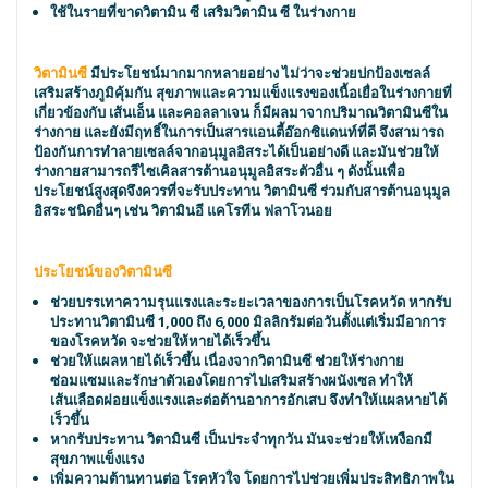
ใช้ในรายที่ขาดวิตามิน ซี เสริมวิตามิน ซี ในร่างกาย
วิตามินซี
มีประโยชน์มากมากหลายอย่าง ไม่ว่าจะช่วยปกป้องเซลล์
เสริมสร้างภูมิคุ้มกัน สุขภาพและความแข็งแรงของเนื้อเยื่อในร่างกายที่
เกี่ยวข้องกับ เส้นเอ็น และคอลลาเจน ก็มีผลมาจากปริมาณวิตามินซีใน
ร่างกาย และยังมีฤทธิ์ในการเป็นสารแอนตี้อ๊อกซิแดนท์ที่ดี จึงสามารถ
ป้องกันการทำลายเซลล์จากอนุมูลอิสระได้เป็นอย่างดี และมันช่วยให้
ร่างกายสามารถรีไซเคิลสารต้านอนุมูลอิสระตัวอื่น ๆ ดังนั้นเพื่อ
ประโยชน์สูงสุดจึงควรที่จะรับประทาน วิตามินซี ร่วมกับสารต้านอนุมูล
อิสระชนิดอื่นๆ เช่น วิตามินอี แคโรทีน ฟลาโวนอย
ประโยชน์ของวิตามินซี
ช่วยบรรเทาความรุนแรงและระยะเวลาของการเป็นโรคหวัด หากรับ
ประทานวิตามินซี 1,000 ถึง 6,000 มิลลิกรัมต่อวันตั้งแต่เริ่มมีอาการ
ของโรคหวัด จะช่วยให้หายได้เร็วขึ้น
ช่วยให้แผลหายได้เร็วขึ้น เนื่องจากวิตามินซี ช่วยให้ร่างกาย
ซ่อมแซมและรักษาตัวเองโดยการไปเสริมสร้างผนังเซล ทำให้
เส้นเลือดฝอยแข็งแรงและต่อต้านอาการอักเสบ จึงทำให้แผลหายได้
เร็วขึ้น
หากรับประทาน วิตามินซี เป็นประจำทุกวัน มันจะช่วยให้เหงือกมี
สุขภาพแข็งแรง
เพิ่มความต้านทานต่อ โรคหัวใจ โดยการไปช่วยเพิ่มประสิทธิภาพใน