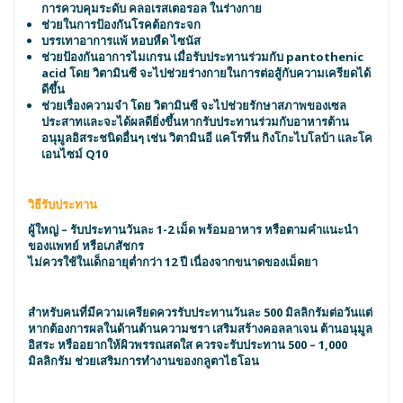
การควบคุมระดับ คลอเรสเตอรอล ในร่างกาย
ช่วยในการป้องกันโรคต้อกระจก
บรรเทาอาการแพ้ หอบหืด ไซนัส
ช่วยป้องกันอาการไมเกรน เมื่อรับประทานร่วมกับ pantothenic
acid โดย วิตามินซี จะไปช่วยร่างกายในการต่อสู้กับความเครียดได้
ดีขึ้น
ช่วยเรื่องความจำ โดย วิตามินซี จะไปช่วยรักษาสภาพของเซล
ประสาทและจะได้ผลดียิ่งขึ้นหากรับประทานร่วมกับอาหารต้าน
อนุมูลอิสระชนิดอื่นๆ เช่น วิตามินอี แคโรทีน กิงโกะไบโลบ้า และโค
เอนไซม์ Q10
วิธีรับประทาน
ผู้ใหญ่ – รับประทานวันละ 1-2 เม็ด พร้อมอาหาร หรือตามคำแนะนำ
ของแพทย์ หรือเภสัชกร
ไม่ควรใช้ในเด็กอายุต่ำกว่า 12 ปี เนื่องจากขนาดของเม็ดยา
สำหรับคนที่มีความเครียดควรรับประทานวันละ 500 มิลลิกรัมต่อวันแต่
หากต้องการผลในด้านต้านความชรา เสริมสร้างคอลลาเจน ต้านอนุมูล
อิสระ หรืออยากให้ผิวพรรณสดใส ควรจะรับประทาน 500 – 1,000
มิลลิกรัม ช่วยเสริมการทำงานของกลูตาไธโอน