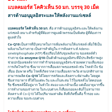
แบลคมอร์ส โคคิวเท็น 50 มก. บรรจุ 30 เม็ด
สารต้านอนุมูลอิสระและให้พลังงานแก่เซลล์
แบลคมอร์ส โคคิวเท็น 50 มก.
คือ สารต้านอนุมูลอิสระและให้พลังงาน
แก่เซลล์ เหมาะสำหรับผู้ที่ต้องการดูแลผิวพรรณเป็นพิเศษ ผู้ที่ต้องการ
ดูแลหัวใจ
Co-Q10
เป็นสารที่มีบทบาทในการเพิ่มพลังงานให้แก่เซลล์ เพื่อใช้เป็น
พลังงานในร่างกาย เป็นสารสำคัญใน การสังเคราะห์ Adeno-
sinetriphosphate (ATP) ซึ่งเปรียบได้กับขุมพลังงาน ของเซลล์ทั่ว
ร่างกาย
Co-enzyme Q10
เป็นตัวต้านอนุมูลอิสระที่มีประสิทธิภาพสูง
ช่วยปกป้องเซลล์จากการทำร้ายของอนุมูลอิสระช่วยลดความเสี่ยงของ
การเกิดโรคร้าย ซึ่งมาจากการเสื่อมสภาพของเซลล์ เช่น โรคหัวใจ ข้อ
เสื่อม อัมพาต หรือ โรคที่เกิดจากความเสื่อมสภาพวัย ตามปกติร่างกาย
สามารถผลิต
Co-Q10
ได้โดยการสกัดและสังเคราะห์ผ่านตับ โดยดูด
ซึมสารอาหาร ที่ได้ในแต่ละวัน และเก็บสะสม ไว้ในเซลล์ไมโตคอนเด
รีย ซึ่งเซลล์นี้มีอยู่มาก ในหัวใจ สมอง และกล้ามเนื้อ แต่เมื่ออายุมากขึ้น
การทำงานของร่างกาย ในระบบต่างๆ ก็เสื่อมถอยลง ตับก็ไม่สามารถ
สังเคราะห์ Co-Q10 ได้ในปริมาณเท่าเดิม สิ่งที่เกิดขึ้นคือ ริ้วรอย และ
ความเสื่อม ของระบบต่างๆ