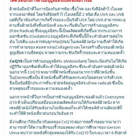
โคคิวเท็นกับการต้านอนุมูลอิสระและชะลอริ้วรอย
ผิวหนังมีหน้าที่ในการป้องกันสารพิษ เชื้อโรค และรังสีอัลต้าไวโอเลต
จากแสงอาทิตย์ โดยรังสีอัลตร้าไวโอเลตนี้มี 2 ชนิด คือ UVA และ UVB
แต่ที่เกี่ยวข้องกับการเกิดริ้วรอยจะเป็นรังสี UVA โดย UVA สามารถทะลุ
ผ่านชั้นผิวหนังถึงชั้นหนังแท้ และจะเริ่มต้นในการสร้างอนุมูลอิสระ
(Free Radical) ซึ่งอนุมูลอิสระนี้เป็นผลิตผลที่เกิดขึ้นจากกระบวนการ
ออกซิเดชั่น (Oxidation) อนุมูลอิสระที่เกิดขึ้นนี้ก็จะทำอันตรายต่อไข
มัน โปรตีน และสารพันธุกรรม(DNA) ในเซลล์ผิวหนัง รวมถึงทำให้เกิด
การทำลายของ คอลลาเจน(Collagen) และโครงสร้างอื่นๆของผิวหนัง
สูญเสียความยืดหยุ่น ขาดความกระชับเกิดริ้วรอยและความหมองคล้ำ
CoQ10
เป็นสารต้านอนุมูลอิสระ (Antioxidant) โดยจะป้องกันไม่ให้เกิด
ปฏิกิริยาออกซิเดชั่นที่จะทำให้อนุมูลอิสระซึ่งจะทำอันตรายต่อผิวหนัง
นอกจากนี้ CoQ10 พบมากที่ผิวหนังชั้นนอกมากกว่าที่ผิวหนังชั้น
ใน(Dermis)ซึ่งเป็น ผิวหนังชั้นที่ได้รับผลกระทบโดยตรงจากรังสี UVA
จึงเป็นข้อดีอีกประการที่จะช่วยขจัดอนุมูลอิสระ(Free radical) ซึ่งเป็น
สาเหตุของริ้วรอยและความหมองคล้ำ
นอกจากหน้าที่ในการเป็นสารต้านอนุมูลอิสระของผิวแล้ว Coenzyme
Q10 คิวเท็นเปรียบเสมือนแหล่งผลิตพลังงานให้กับเซลล์ผิวหนัง หาก
เซลล์ผิวหนังได้รับพลังงานไม่เพียงพอก็จะทำให้เซลล์ทำงานผิดปกติก็
จะทำให้ผิวหนังเหี่ยวย่นก่อนวัยอันควร
มีงานศึกษาวิจัยเกี่ยวกับผลของ CoQ10 ต่อการลดริ้วรอยมากมายว่า
สามารถทำให้ความลึกของริ้วรอยลดลง เช่นการศึกษาของ Gerson
Unna พบว่าภายหลังที่กลุ่มทดลองได้รับ CoQ10 ในระยะเวลา 6 สัปดาห์