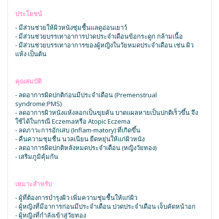
ประโยชน์
- มีส่วนช่วยให้ผิวหนังชุ่มชื้นแลดูอ่อนเยาว์
- มีส่วนช่วยบรรเทาอาการปวดประจำเดือนข้อกระดูก กล้ามเนื้อ
- มีส่วนช่วยบรรเทาอาการของผู้หญิงในวัยหมดประจำเดือน เช่น ผิว
แห้ง เป็นต้น
คุณสมบัติ
- ลดอาการผิดปกติก่อนมีประจำเดือน (Premenstrual
syndrome:PMS)
- ลดอาการผิวหนังแห้งลอกเป็นขุยคัน บาดแผลหายเป็นปกติเร็วขึ้น จึง
ใช้ได้ในกรณี Eczemaหรือ Atopic Eczema
- ลดภาวะการอักเสบ (Inflam-matory) ที่เกิดขึ้น
- คืนความชุมชื่น นวลเนียน ยืดหยุ่นให้แก่ผิวหนัง
- ลดอาการผิดปกติหลังหมดประจำเดือน (หญิงวัยทอง)
- เสริมภูมิคุ้มกัน
เหมาะสำหรับ
- ผู้ที่ต้องการบำรุงผิว เพิ่มความชุ่มชื้นให้แก่ผิว
- ผู้หญิงที่มีอาการก่อนมีประจำเดือน ปวดประจำเดือน เจ็บคัดหน้าอก
- ผู้หญิงที่กำลังเข้าสู่วัยทอง