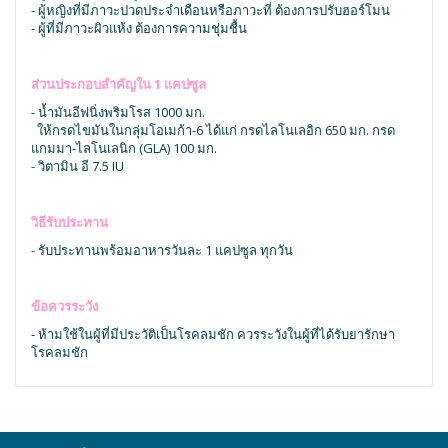
- ผู้หญิงที่มีภาวะปวดประจำเดือนหรือภาวะที่ ต้องการปรับฮอร์โมน
- ผู้ที่มีภาวะผิวแห้ง ต้องการความชุ่มชื้น
ส่วนประกอบสำคัญใน 1 แคปซูล
- น้ำมันอีฟนิ่งพริมโรส 1000 มก.
ให้กรดไขมันในกลุ่มโอเมก้า-6 ได้แก่ กรดไลโนเลอิก 650 มก. กรด
แกมมา-ไลโนเลนิก (GLA) 100 มก.
- วิตามิน อี 7.5 IU
วิธีรับประทาน
- รับประทานพร้อมอาหารวันละ 1 แคปซูล ทุกวัน
ข้อควรระวัง
- ห้ามใช้ในผู้ที่มีประวัติเป็นโรคลมชัก ควรระวังในผู้ที่ได้รับยารักษา
โรคลมชัก