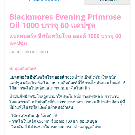
Blackmores Evening Primrose
Oil 1000 บรรจุ 60 แคปซูล
แบลคมอร์ส อีฟนิ่งพริมโรส ออยล์ 1000 บรรจุ 60
แคปซูล
อย. 10-3-08338-1-0011
ข้อมูลผลิตภัณฑ์
แบลคมอร์ส อีฟนิ่งพริมโรส ออยล์ 1000
น้ำมันอีฟนิ่งพริมโรสชนิด
แคปซูล ผลิตภัณฑ์เสริมอาหาร ผลิตภัณฑ์นี้ให้กรดไขมันกลุ่มโอเมก้า 6
ได้แก่ กรดไลโนเลอิกและกรดแกมมา-ไลโนเลนิก
น้ำมันอีฟนิ่งพริมโรสถูกนำมาใช้ประโยชน์อย่างแพร่หลายยาวนาน
โดยเฉพาะสำหรับผู้หญิงที่ต้องการบรรเทาอาการก่อนมีประจำเดือน ผู้ที่
มีผิวแห้งไม่สดใส และผื่นผิวหนังอักเสบ
- ให้กรดไขมันกลุ่มโอเมก้า-6
- กรดไลโนเลอิก 650 มก. จีแอลเอ 100 มก. ต่อแคปซูล
- วิตามิน อี มีส่วนช่วยในกระบวนการต่อต้านอนุมูลอิสระ