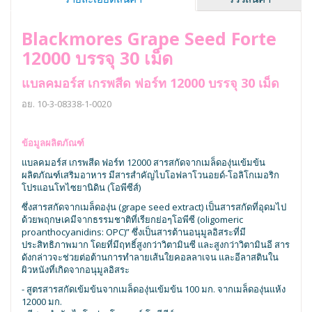
Blackmores Grape Seed Forte
12000 บรรจุ 30 เม็ด
แบลคมอร์ส เกรพสีด ฟอร์ท 12000 บรรจุ 30 เม็ด
อย. 10-3-08338-1-0020
ข้อมูลผลิตภัณฑ์
แบลคมอร์ส เกรพสีด ฟอร์ท 12000 สารสกัดจากเมล็ดองุ่นเข้มข้น
ผลิตภัณฑ์เสริมอาหาร มีสารสำคัญไบโอฟลาโวนอยด์-โอลิโกเมอริก
โปรแอนโทไซยานิดิน (โอพีซีส์)
ซึ่งสารสกัดจากเมล็ดองุ่น (grape seed extract) เป็นสารสกัดที่อุดมไป
ด้วยพฤกษเคมีจากธรรมชาติที่เรียกย่อๆโอพีซี (oligomeric
proanthocyanidins: OPC)” ซึ่งเป็นสารต้านอนุมูลอิสระที่มี
ประสิทธิภาพมาก โดยที่มีฤทธิ์สูงกว่าวิตามินซี และสูงกว่าวิตามินอี สาร
ดังกล่าวจะช่วยต่อต้านการทำลายเส้นใยคอลลาเจน และอีลาสตินใน
ผิวหนังที่เกิดจากอนุมูลอิสระ
- สูตรสารสกัดเข้มข้นจากเมล็ดองุ่น
เข้มข้น 100 มก. จากเมล็ดองุ่นแห้ง
12000 มก.