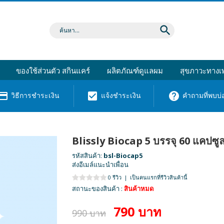
search
ของใช้ส่วนตัว สกินแคร์
ผลิตภัณฑ์ดูแลผม
สุขภาวะทางเพ
dit_card
check_box
help
วิธีการชำระเงิน
แจ้งชำระเงิน
คำถามที่พบบ่
Blissly Biocap 5 บรรจุ 60 แคปซู
รหัสสินค้า:
bsl-Biocap5
ส่งอีเมล์แนะนำเพื่อน
0 รีวิว
|
เป็นคนแรกที่รีวิวสินค้านี้
สถานะของสินค้า :
สินค้าหมด
790 บาท
990 บาท