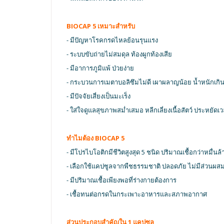
BIOCAP 5 เหมาะสำหรับ
- มีปัญหาโรคกรดไหลย้อนรุนแรง
- ระบบขับถ่ายไม่สมดุล ท้องผูกท้องเสีย
- มีอาการภูมิแพ้ ป่วยง่าย
- กระบวนการเมตาบอลิซึมไม่ดี เผาผลาญน้อย น้ำหนักเกิ
- มีปัจจัยเสี่ยงเป็นมะเร็ง
- ใส่ใจดูแลสุขภาพสม่ำเสมอ หลีกเลี่ยงเนื้อสัตว์ ประหยัดเ
ทำไมต้อง BIOCAP 5
- มีโปรไบโอติกมีชีวิตสูงสุด 5 ชนิด ปริมาณเชื้อกว่าหมื่นล้
- เลือกใช้แคปซูลจากพืชธรรมชาติ ปลอดภัย ไม่มีส่วนผสม
- มีปริมาณเชื้อเพียงพอที่ร่างกายต้องการ
- เชื้อทนต่อกรดในกระเพาะอาหารและสภาพอากาศ
ส่วนประกอบสำคัญใน 1 แคปซูล