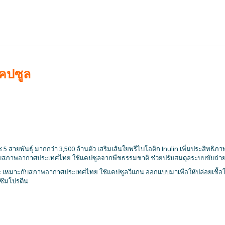
แคปซูล
5 สายพันธุ์ มากกว่า 3,500 ล้านตัว เสริมเส้นใยพรีไบโอติก Inulin เพิ่มประสิทธิภ
กับสภาพอากาศประเทศไทย ใช้แคปซูลจากพืชธรรมชาติ ช่วยปรับสมดุลระบบขับถ่ายแ
เพาะ เหมาะกับสภาพอากาศประเทศไทย ใช้แคปซูลวีแกน ออกแบบมาเพื่อให้ปล่อยเชื้
ดซึมโปรตีน