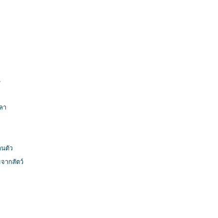
น
วลา
านตัว
จากสัตว์