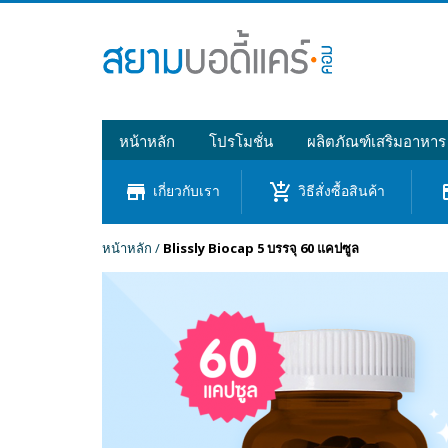
หน้าหลัก
โปรโมชั่น
ผลิตภัณฑ์เสริมอาหาร
store
add_shopping_cart
cre
เกี่ยวกับเรา
วิธีสั่งซื้อสินค้า
หน้าหลัก
/
Blissly Biocap 5 บรรจุ 60 แคปซูล