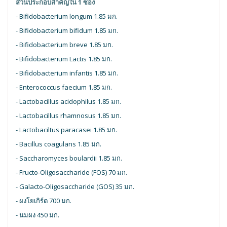
ส่วนประกอบสำคัญใน 1 ซอง
- Bifidobacterium longum 1.85 มก.
- Bifidobacterium bifidum 1.85 มก.
- Bifidobacterium breve 1.85 มก.
- Bifidobacterium Lactis 1.85 มก.
- Bifidobacterium infantis 1.85 มก.
- Enterococcus faecium 1.85 มก.
- Lactobacillus acidophilus 1.85 มก.
- Lactobacillus rhamnosus 1.85 มก.
- Lactobaciltus paracasei 1.85 มก.
- Bacillus coagulans 1.85 มก.
- Saccharomyces boulardii 1.85 มก.
- Fructo-Oligosaccharide (FOS) 70 มก.
- Galacto-Oligosaccharide (GOS) 35 มก.
- ผงโยเกิร์ต 700 มก.
- นมผง 450 มก.