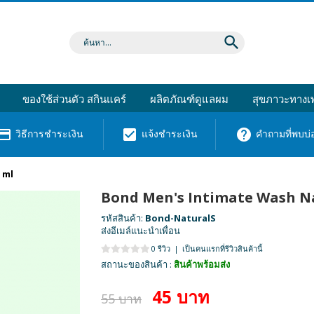
search
ของใช้ส่วนตัว สกินแคร์
ผลิตภัณฑ์ดูแลผม
สุขภาวะทางเพ
dit_card
check_box
help
วิธีการชำระเงิน
แจ้งชำระเงิน
คำถามที่พบบ่
 ml
Bond Men's Intimate Wash Nat
รหัสสินค้า:
Bond-NaturalS
ส่งอีเมล์แนะนำเพื่อน
0 รีวิว
|
เป็นคนแรกที่รีวิวสินค้านี้
สถานะของสินค้า :
สินค้าพร้อมส่ง
45 บาท
55 บาท