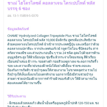
ชาเม่ ไฮโดรไลซด์ คอลลาเจน ไตรเปปไทด์ พลัส
บรรจุ 6 ซอง
อย. 13-1-15859-5-0370
ข้อมูลผลิตภัณฑ์
CHAME' Hydrolyzed Collagen Tripeptide Plus ชาเม่ ไฮโดรไลซด์
คอลลาเจน ไตรเปปไทด์ พลัส 10,000 มิลลิกรัม สูตรเพิ่มประสิทธิภาพ
ด้วยคอลลาเจนไตรเปปไทด์ นำเข้าจากประเทศญี่ปุ่น และเหนือกว่าด้วย
คอลลาเจนปลาหิมะ จากประเทศนอร์เวย์ กลูตาไธโอน ซีบัคธอร์น สาร
สกัดจากผงพีช และส่วนประกอบอื่น ๆ รวม 24 ชนิด อุดมไปด้วยสารต้าน
อนุมูลอิสระสูง ให้ผิวเนียนนุ่ม ชุ่มชื่น ผิวกระจ่างใสอมชมพู สีผิวเรียบ
เนียนสม่ำเสมอ ฝ้า กระ รอยต่างดำ รอยสิวแลดูจางลง ชะลอการเกิดริ้ว
รอย และความเหี่ยวย่นของผิวหนังได้อย่างดีเยี่ยม ช่วยชะลอและ
ป้องกันการเกิดสิว ช่วยบำรุงผมให้สวยเงางาม ไม่ขาดหลุดร่วง รวมไป
ถึงบำรุงให้เล็บแข็งแรงไม่แตกหักง่าย นอกจากนี้ยังมีส่วนช่วยบำรุง
สายตา ช่วยปกป้องผิวจากการทำร้ายผิวของรังสี UV ให้ผิวสามารถโน
ต่อแสงแดดได้ยาวนานขึ้น
วิธีรับประทาน
- ฉีกซองแล้วเทลงแก้ว เติมน้ำเย็นหรืออุณหภูมิน้ำปกติ 120-150 มล. ชง