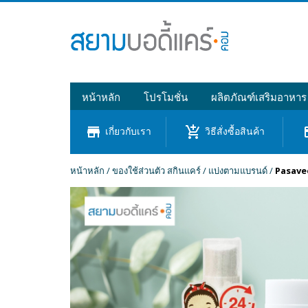
หน้าหลัก
โปรโมชั่น
ผลิตภัณฑ์เสริมอาหาร
store
add_shopping_cart
cre
เกี่ยวกับเรา
วิธีสั่งซื้อสินค้า
หน้าหลัก
/
ของใช้ส่วนตัว สกินแคร์
/
แบ่งตามแบรนด์
/
Pasavee 