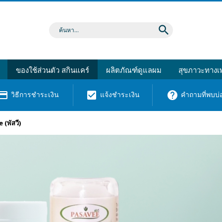
search
ของใช้ส่วนตัว สกินแคร์
ผลิตภัณฑ์ดูแลผม
สุขภาวะทางเพ
dit_card
check_box
help
วิธีการชำระเงิน
แจ้งชำระเงิน
คำถามที่พบบ่
(พัสวี)