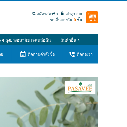
สมัครสมาชิก
เข้าสู่ระบบ
0
รถเข็นของฉัน
ชิ้น
ศ ถุงยางอนามัย เจลหล่อลื่น
สินค้าอื่น ๆ
event_note
perm_phone_msg
อย
ติดตามคำสั่งซื้อ
ติดต่อเรา