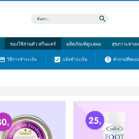
search
ของใช้ส่วนตัว สกินแคร์
ผลิตภัณฑ์ดูแลผม
สุขภาวะทางเพ
dit_card
check_box
help
วิธีการชำระเงิน
แจ้งชำระเงิน
คำถามที่พบบ่