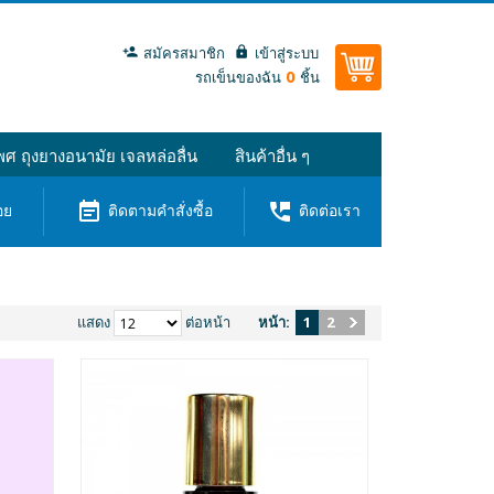
สมัครสมาชิก
เข้าสู่ระบบ
0
รถเข็นของฉัน
ชิ้น
ศ ถุงยางอนามัย เจลหล่อลื่น
สินค้าอื่น ๆ
event_note
perm_phone_msg
อย
ติดตามคำสั่งซื้อ
ติดต่อเรา
แสดง
ต่อหน้า
หน้า:
1
2