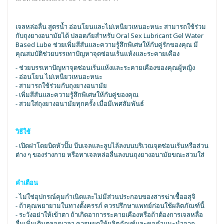
เจลหล่อลื่น สูตรน้ำ อ่อนโยนและไม่เหนียวเหนอะหนะ สามารถใช้ร่วม
กับถุงยางอนามัยได้ ปลอดภัยสำหรับ Oral Sex Lubricant Gel Water
Based Lube ช่วยเพิ่มสีสันและความรู้สึกพิเศษให้กับคู่รักของคุณ มี
คุณสมบัติช่วยบรรเทาปัญหาจุดซ่อนเร้นแห้งและระคายเคือง
- ช่วยบรรเทาปัญหาจุดซ่อนเร้นแห้งและระคายเคืองของคุณผู้หญิง
- อ่อนโยน ไม่เหนียวเหนอะหนะ
- สามารถใช้ร่วมกับถุงยางอนามัย
- เพิ่มสีสันและความรู้สึกพิเศษให้กับคู่ของคุณ
- สวมใส่ถุงยางอนามัยทุกครั้ง เมื่อมีเพศสัมพันธ์
วิธีใช้
- เปิดฝาโดยบิดหัวปั๊ม บีบเจลและลูบไล้ลงบนบริเวณจุดซ่อนเร้นหรือส่วน
ต่าง ๆ ของร่างกาย หรือทาเจลหล่อลื่นลงบนถุงยางอนามัยขณะสวมใส่
คำเตือน
- ไม่ใช่อุปกรณ์คุมกำเนิดและไม่มีส่วนประกอบของสารฆ่าเชื้ออสุจิ
- ถ้าคุณพยายามในทางตั้งครรภ์ ควรปรึกษาแพทย์ก่อนใช้ผลิตภัณฑ์นี้
- ระวังอย่าให้เข้าตา ถ้าเกิดอาการระคายเคืองหรือถ้าต้องการเจลหลื่อ
ลื่นเพิ่มเติมตลอดเวลา ควรหยุดให้ผลิตภัณฑ์และขอคำแนะนำจาก