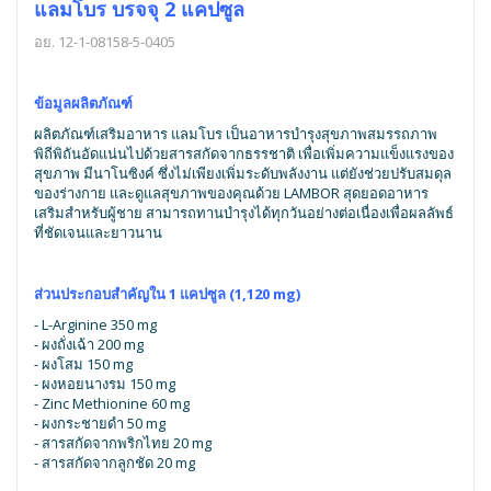
แลมโบร บรจจุ 2 แคปซูล
อย. 12-1-08158-5-0405
ข้อมูลผลิตภัณฑ์
ผลิตภัณฑ์เสริมอาหาร แลมโบร เป็นอาหารบำรุงสุขภาพสมรรถภาพ
พิถีพิถันอัดแน่นไปด้วยสารสกัดจากธรรชาติ เพื่อเพิ่มความแข็งแรงของ
สุขภาพ มีนาโนซิงค์ ซึ่งไม่เพียงเพิ่มระดับพลังงาน แต่ยังช่วยปรับสมดุล
ของร่างกาย และดูแลสุขภาพของคุณด้วย LAMBOR สุดยอดอาหาร
เสริมสำหรับผู้ชาย สามารถทานบำรุงได้ทุกวันอย่างต่อเนื่องเพื่อผลลัพธ์
ที่ชัดเจนและยาวนาน
ส่วนประกอบสำคัญใน 1 แคปซูล
(1,120 mg)
- L-Arginine 350 mg
- ผงถั่งเฉ้า 200 mg
- ผงโสม 150 mg
- ผงหอยนางรม 150 mg
- Zinc Methionine 60 mg
- ผงกระชายดำ 50 mg
- สารสกัดจากพริกไทย 20 mg
- สารสกัดจากลูกชัด 20 mg