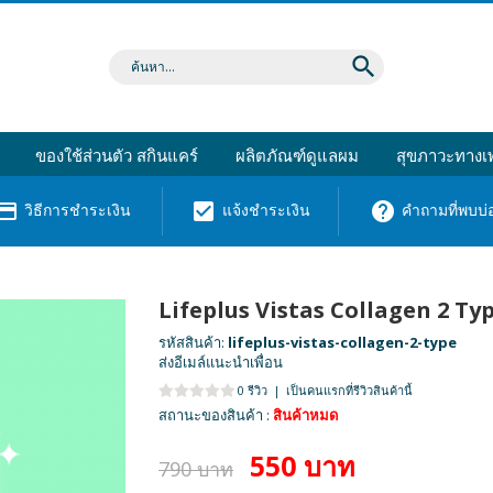
search
ของใช้ส่วนตัว สกินแคร์
ผลิตภัณฑ์ดูแลผม
สุขภาวะทางเพ
dit_card
check_box
help
วิธีการชำระเงิน
แจ้งชำระเงิน
คำถามที่พบบ่
Lifeplus Vistas Collagen 2 Typ
รหัสสินค้า:
lifeplus-vistas-collagen-2-type
ส่งอีเมล์แนะนำเพื่อน
0 รีวิว
|
เป็นคนแรกที่รีวิวสินค้านี้
สถานะของสินค้า :
สินค้าหมด
550 บาท
790 บาท