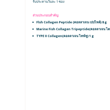
รับประทานวันละ 1 ซอง
ส่วนประกอบสำคัญ
Flsh Collagen Peptide (คอลลาเจน เปปไทด์) 8 g
Marine Fish Collagen Tripeptide(คอลลาเจน ไตร์
TYPE II Collagen(คอลลาเจน ไทพ์ทู) 1 g
เขียนรีวิวสินค้าของคุณเอง
คุณกำลังรีวิว:
Lifeplus Vistas Collagen 2 Type
คุณจะให้คะแนนสินค้านี้อย่างไร?
*
คุณภาพ
ราคา
ปริมาณ
ชื่อเล่น
*