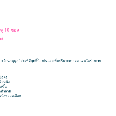
จุ 10 ซอง
อง
ารต้านอนุมูลอิสระทีมีฤทธิ์ป้องกันและเพิ่มปริมาณคอลลาเจนในร่างกาย
ข้อต่อ
ผิวหนัง
สขึ้น
ูกทำลาย
งผนังหลอดเลือด