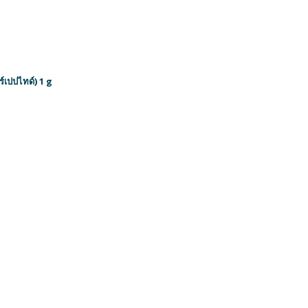
เปปไทด์) 1 g
 บรรจุ 10 ซอง