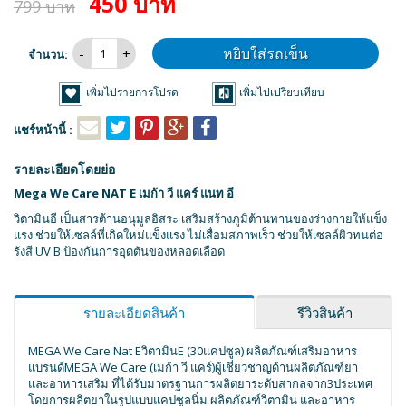
450 บาท
799 บาท
หยิบใส่รถเข็น
จำนวน:
เพิ่มไปรายการโปรด
เพิ่มไปเปรียบเทียบ
แชร์หน้านี้ :
รายละเอียดโดยย่อ
Mega We Care NAT E เมก้า วี แคร์ แนท อี
วิตามินอี เป็นสารต้านอนุมูลอิสระ เสริมสร้างภูมิต้านทานของร่างกายให้แข็ง
แรง ช่วยให้เซลล์ที่เกิดใหม่แข็งแรง ไม่เสื่อมสภาพเร็ว ช่วยให้เซลล์ผิวทนต่อ
รังสี UV B ป้องกันการอุดตันของหลอดเลือด
รายละเอียดสินค้า
รีวิวสินค้า
MEGA We Care Nat EวิตามินE (30แคปซูล) ผลิตภัณฑ์เสริมอาหาร
แบรนด์MEGA We Care (เมก้า วี แคร์)ผู้เชี่ยวชาญด้านผลิตภัณฑ์ยา
และอาหารเสริม ที่ได้รับมาตรฐานการผลิตยาระดับสากลจาก3ประเทศ
โดยการผลิตยาในรูปแบบแคปซูลนิ่ม ผลิตภัณฑ์วิตามิน และอาหาร