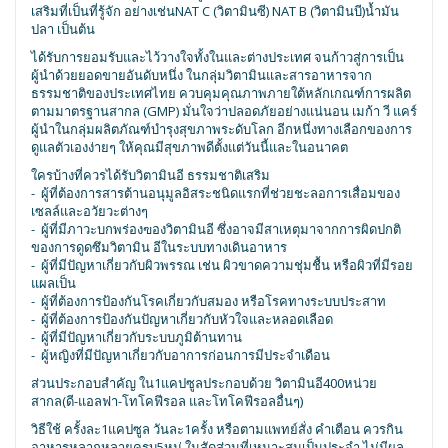
เสริมที่เป็นที่รู้จัก อย่างเช่นNAT C (วิตามินซี) NAT B (วิตามินบี)น้ำมัน
ปลา เป็นต้น
ได้รับการยอมรับและไว้วางใจทั้งในและต่างประเทศ จนก้าวสู่การเป็น
ผู้นำด้วยยอดขายอันดับหนึ่ง ในกลุ่มวิตามินและสารอาหารจาก
ธรรมชาติของประเทศไทย ควบคุมคุณภาพภายใต้หลักเกณฑ์การผลิต
ตามมาตรฐานสากล (GMP) มั่นใจว่าปลอดภัยอย่างแน่นอน เมก้า วี แคร์
ผู้นำในกลุ่มผลิตภัณฑ์บำรุงสุขภาพระดับโลก อีกหนึ่งทางเลือกของการ
ดูแลตัวเองง่ายๆ ให้คุณมีสุขภาพดีตั้งแต่วันนี้และในอนาคต
ใครบ้างที่ควรได้รับวิตามินอี ธรรมชาติเสริม
- ผู้ที่ต้องการสารต้านอนุมูลอิสระชนิดแรกที่ช่วยชะลอการเสื่อมของ
เซลล์และอวัยวะต่างๆ
- ผู้ที่มีภาวะบกพร่องฃองวิตามินอี ซึ่งอาจมีสาเหตุมาจากการผิดปกติ
ของการดูดซึมวิตามิน อีในระบบทางเดินอาหาร
- ผู้ที่มีปัญหาเกี่ยวกับผิวพรรณ เช่น ผิวขาดความชุ่มชื้น หรือผิวที่มีรอย
แผลเป็น
- ผู้ที่ต้องการป้องกันโรคเกี่ยวกับสมอง หรือโรคทางระบบประสาท
- ผู้ที่ต้องการป้องกันปัญหาเกี่ยวกับหัวใจและหลอดเลือด
- ผู้ที่มีปัญหาเกี่ยวกับระบบภูมิต้านทาน
- ผู้หญิงที่มีปัญหาเกี่ยวกับอาการก่อนการมีประจำเดือน
ส่วนประกอบสำคัญ ใน1แคปซูลประกอบด้วย วิตามินอี400หน่วย
สากล(ดี-แอลฟา-โทโคฟีรอล และโทโคฟีรอลอื่นๆ)
วิธีใช้ ครั้งละ1แคปซูล วันละ1ครั้ง หรือตามแพทย์สั่ง​ คำเตือน ควรกิน
อาหารหลากหลายครบ5หมู่ ในสัดส่วนที่เหมาะสมเป็นประจำ ไม่มีผล