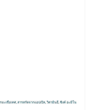
ะเขือเทศ, สารสกัดจากแอปเปิล, วิตามินอี, ซิงค์ อะมิโน