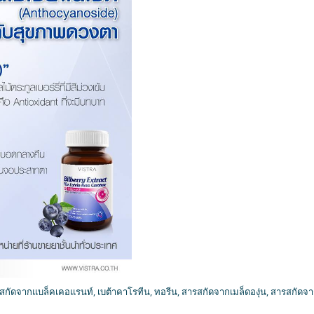
ัดจากแบล็คเคอแรนท์, เบต้าคาโรทีน, ทอรีน, สารสกัดจากเมล็ดองุ่น, สารสกัดจากม