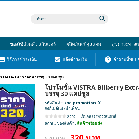
search
ของใช้ส่วนตัว สกินแคร์
ผลิตภัณฑ์ดูแลผม
สุขภาวะทางเพ
dit_card
check_box
help
วิธีการชำระเงิน
แจ้งชำระเงิน
คำถามที่พบบ่
in Beta-Carotene บรรจุ 30 แคปซูล
โปรโมชั่น VISTRA Bilberry Ext
บรรจุ 30 แคปซูล
รหัสสินค้า:
sbc-promotion-01
ส่งอีเมล์แนะนำเพื่อน
0 รีวิว
|
เป็นคนแรกที่รีวิวสินค้านี้
สถานะของสินค้า :
สินค้าพร้อมส่ง
320 บาท
570 บาท