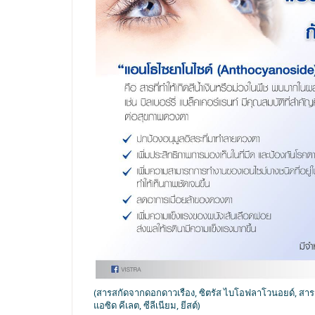
(สารสกัดจากดอกดาวเรือง, ซิตรัส ไบโอฟลาโวนอยด์, สารสก
แอซิด คีเลต, ซีลีเนียม, ยีสต์)