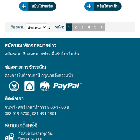
หยิบใส่รถเข็น
หยิบใส่รถเข็น
เรียงตาม
หน้า:
1
2
3
4
5
สมัครสมาชิกจดหมายข่าว
สมัครสมาชิกจดหมายข่าวเพื่อรับโปรโมชั่น
ช่องทางการชำระเงิน
ต้องการใบกำกับภาษี กรุณาแจ้งล่วงหน้า
ติดต่อเรา
จันทร์ - ศุกร์ เวลาทำการ 9.00-17.00 น.
088-019-6700
,
081-431-2801
จัดส่งตามรอบทุกวัน
ปิดรอบ 9.00 น.