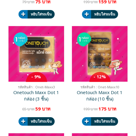
75 บาท
159 บาท
79 บาท
199 บาท
หยิบใส่รถเข็น
หยิบใส่รถเข็น
- 9%
- 12%
รหัสสินค้า : Onet-Maxx3
รหัสสินค้า : Onet-Maxx10
Onetouch Maxx Dot 1
Onetouch Maxx Dot 1
กล่อง (3 ชิ้น)
กล่อง (10 ชิ้น)
59 บาท
175 บาท
65 บาท
199 บาท
หยิบใส่รถเข็น
หยิบใส่รถเข็น