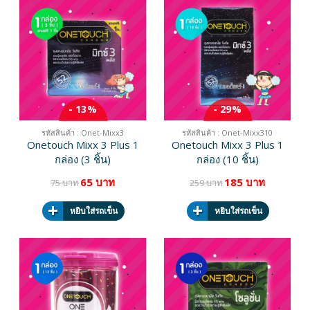
- 13%
- 29%
รหัสสินค้า : Onet-Mixx3
รหัสสินค้า : Onet-Mixx310
Onetouch Mixx 3 Plus 1
Onetouch Mixx 3 Plus 1
กล่อง (3 ชิ้น)
กล่อง (10 ชิ้น)
65 บาท
185 บาท
75 บาท
259 บาท
หยิบใส่รถเข็น
หยิบใส่รถเข็น