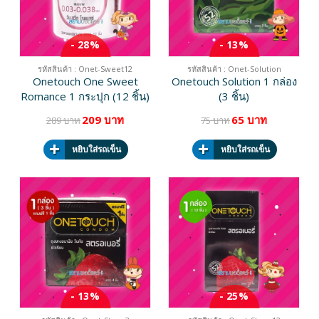
- 28%
- 13%
รหัสสินค้า : Onet-Sweet12
รหัสสินค้า : Onet-Solution
Onetouch One Sweet
Onetouch Solution 1 กล่อง
Romance 1 กระปุก (12 ชิ้น)
(3 ชิ้น)
209 บาท
65 บาท
289 บาท
75 บาท
หยิบใส่รถเข็น
หยิบใส่รถเข็น
- 13%
- 25%