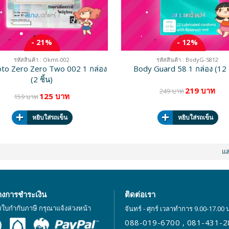
- 21%
- 12%
รหัสสินค้า : Okmt-002
รหัสสินค้า : BodyG-5812
to Zero Zero Two 002 1 กล่อง
Body Guard 58 1 กล่อง (12 ช
(2 ชิ้น)
219 บาท
249 บาท
125 บาท
159 บาท
หยิบใส่รถเข็น
หยิบใส่รถเข็น
แ
างการชำระเงิน
ติดต่อเรา
รใบกำกับภาษี กรุณาแจ้งล่วงหน้า
จันทร์ - ศุกร์ เวลาทำการ 9.00-17.00 
088-019-6700
,
081-431-2