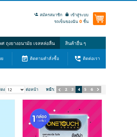
สมัครสมาชิก
เข้าสู่ระบบ
0
รถเข็นของฉัน
ชิ้น
ศ ถุงยางอนามัย เจลหล่อลื่น
สินค้าอื่น ๆ
event_note
perm_phone_msg
อย
ติดตามคำสั่งซื้อ
ติดต่อเรา
สดง
ต่อหน้า
หน้า:
2
3
4
5
6