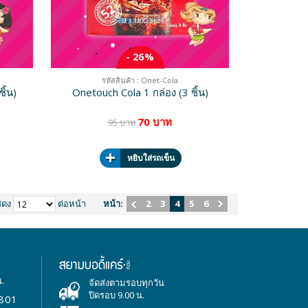
- 26%
รหัสสินค้า : Onet-Cola
ิ้น)
Onetouch Cola 1 กล่อง (3 ชิ้น)
70 บาท
95 บาท
หยิบใส่รถเข็น
สดง
ต่อหน้า
หน้า:
2
3
4
5
6
น.
จัดส่งตามรอบทุกวัน
ปิดรอบ 9.00 น.
801