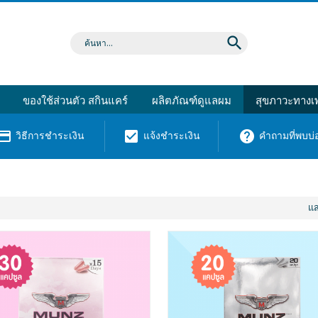
search
ของใช้ส่วนตัว สกินแคร์
ผลิตภัณฑ์ดูแลผม
สุขภาวะทางเพ
dit_card
check_box
help
วิธีการชำระเงิน
แจ้งชำระเงิน
คำถามที่พบบ่
แ