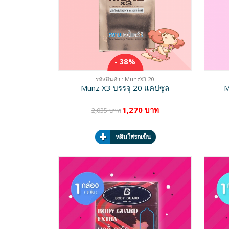
- 38%
รหัสสินค้า : MunzX3-20
Munz X3 บรรจุ 20 แคปซูล
M
1,270 บาท
2,035 บาท
หยิบใส่รถเข็น