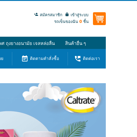
สมัครสมาชิก
เข้าสู่ระบบ
0
รถเข็นของฉัน
ชิ้น
ศ ถุงยางอนามัย เจลหล่อลื่น
สินค้าอื่น ๆ
event_note
perm_phone_msg
อย
ติดตามคำสั่งซื้อ
ติดต่อเรา