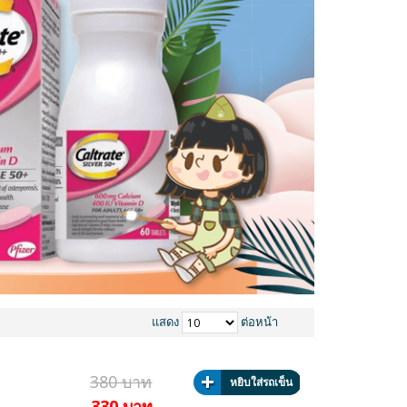
แสดง
ต่อหน้า
380 บาท
หยิบใส่รถเข็น
330 บาท