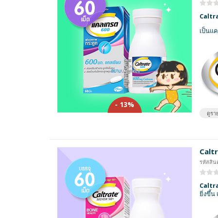
Caltra
เป็นแค
- 13%
ดูราย
Caltr
รหัสสินค
Caltra
ยิ่งขึ