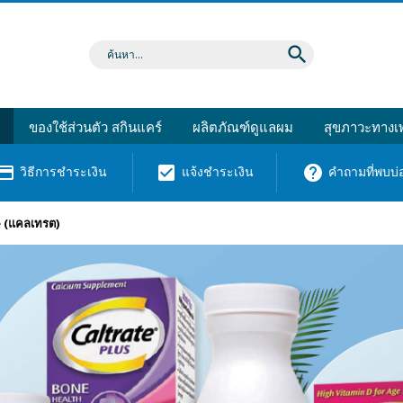
search
ของใช้ส่วนตัว สกินแคร์
ผลิตภัณฑ์ดูแลผม
สุขภาวะทางเพ
dit_card
check_box
help
วิธีการชำระเงิน
แจ้งชำระเงิน
คำถามที่พบบ่
 (แคลเทรต)