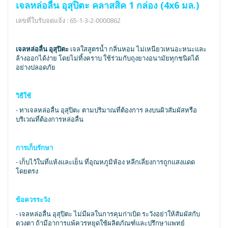
เจลหล่อลื่น อุสุปิตะ คลาสสิค 1 กล่อง (4x6 มล.)
เลขที่ใบรับจดแจ้ง : 65-1-3-2-0000862
เจลหล่อลื่น อุสุปิตะ
เจลใสสูตรน้ำ กลิ่นหอม ไม่เหนียวเหนอะหนะและ
ล้างออกได้ง่าย โดยไม่ทิ้งคราบ ใช้ร่วมกับถุงยางอนามัยทุกชนิดได้
อย่างปลอดภัย
วิธีใช้
- ทาเจลหล่อลื่น อุสุปิตะ ตามปริมาณที่ต้องการ ลงบนผิวสัมผัสหรือ
บริเวณที่ต้องการหล่อลื่น
การเก็บรักษา
- เก็บไว้ในที่แห้งและเย็น ที่อุณหภูมิห้อง หลีกเลี่ยงการถูกแสงแดด
โดยตรง
ข้อควรระวัง
- เจลหล่อลื่น อุสุปิตะ ไม่มีผลในการคุมก่าเบิด ระวังอย่าให้สัมผัสกับ
ดวงตา ถ้ามีอาการแพ้ควรหยุดใช้ผลิตภัณฑ์และปรึกษาแพทย์