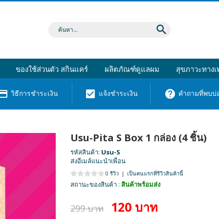
search
ของใช้ส่วนตัว สกินแคร์
ผลิตภัณฑ์ดูแลผม
สุขภาวะทางเพ
dit_card
check_box
help
วิธีการชำระเงิน
แจ้งชำระเงิน
คำถามที่พบบ่
Usu-Pita S Box 1 กล่อง (4 ชิ้น)
รหัสสินค้า:
Usu-S
ส่งอีเมล์แนะนำเพื่อน
0 รีวิว
|
เป็นคนแรกที่รีวิวสินค้านี้
สถานะของสินค้า :
สินค้าพร้อมส่ง
120 บาท
299 บาท