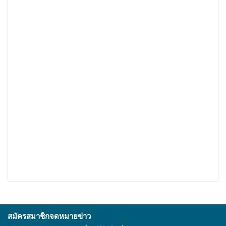
ปริมาณ
ชื่อเล่น
*
รีวิวสินค้า
*
สรุปผลการรีวิวของคุณ
*
ยืนยันรีวิวสินค้า
สมัครสมาชิกจดหมายข่าว