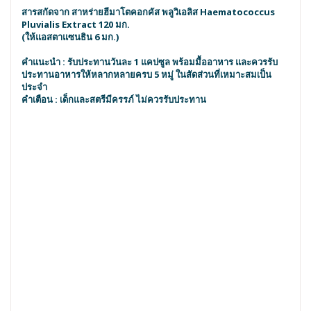
สารสกัดจาก สาหร่ายฮีมาโตคอกคัส พลูวิเอลิส Haematococcus
Pluvialis Extract 120 มก.
(ให้แอสตาแซนธิน 6 มก.)
คำแนะนำ
: รับประทานวันละ 1 แคปซูล พร้อมมื้ออาหาร และควรรับ
ประทานอาหารให้หลากหลายครบ 5 หมู่ ในสัดส่วนที่เหมาะสมเป็น
ประจำ
คำเตือน :
เด็กและสตรีมีครรภ์ ไม่ควรรับประทาน
เขียนรีวิวสินค้าของคุณเอง
คุณกำลังรีวิว:
VISTRA Astaxanthin 6 mg PLUS Vitamin
E บรรจุ 30 แคปซูล
คุณจะให้คะแนนสินค้านี้อย่างไร?
*
1
2
3
4
5
คุณภาพ
ราคา