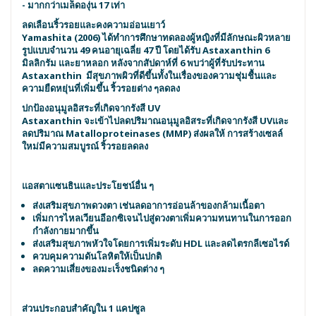
- มากกว่าเมล็ดองุ่น 17 เท่า
ลดเลือนริ้วรอยและคงความอ่อนเยาว์
Yamashita (2006) ได้ทำการศึกษาทดลองผู้หญิงที่มีลักษณะผิวหลาย
รูปแบบจำนวน 49 คนอายุเฉลี่ย 47 ปี โดยได้รับ Astaxanthin 6
มิลลิกรัม และยาหลอก หลังจากสัปดาห์ที่ 6 พบว่าผู้ที่รับประทาน
Astaxanthin มีสุขภาพผิวที่ดีขึ้นทั้งในเรื่องของความชุ่มชื้นและ
ความยืดหยุ่นที่เพิ่มขึ้น ริ้วรอยต่าง ๆลดลง
ปกป้องอนุมูลอิสระที่เกิดจากรังสี UV
Astaxanthin จะเข้าไปลดปริมาณอนุมูลอิสระที่เกิดจากรังสี UVและ
ลดปริมาณ Matalloproteinases (MMP) ส่งผลให้ การสร้างเซลล์
ใหม่มีความสมบูรณ์ ริ้วรอยลดลง
แอสตาแซนธินและประโยชน์อื่น ๆ
ส่งเสริมสุขภาพดวงตา เช่นลดอาการอ่อนล้าของกล้ามเนื้อตา
เพิ่มการไหลเวียนอีอกซิเจนไปสู่ดวงตาเพิ่มความทนทานในการออก
กำลังกายมากขึ้น
ส่งเสริมสุขภาพหัวใจโดยการเพิ่มระดับ HDL และลดไตรกลีเซอไรด์
ควบคุมความดันโลหิตให้เป็นปกติ
ลดความเสี่ยงของมะเร็งชนิดต่าง ๆ
ส่วนประกอบ
สำคัญใน 1 แคปซูล