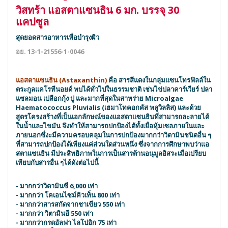
วิสทร้า แอสตาแซนธิน 6 มก. บรรจุ 30
แคปซูล
สุดยอดสารอาหารเพื่อบำรุงผิว
อย. 13-1-21556-1-0046
แอสตาแซนธิน (Astaxanthin)
คือ สารสีแดงในกลุ่มแซนโทรฟิลล์ใน
ตระกูลแคโรทีนอยด์ พบได้ทั่วไปในธรรมชาติ เช่นไข่ปลาคาร์เวียร์ ปลา
แซลมอน เปลือกกุ้ง ปู และมากที่สุดในสาหร่าย Microalgae
Haematococcus Pluvialis (เฮมาโทคอกคัส พลูวิลลิส) และด้วย
สูตรโครงสร้างที่เป็นเอกลักษณ์ของแอสตาแซนธินที่สามารถละลายได้
ในน้ำและไขมัน จึงทำให้สามารถปกป้องได้ทั้งเยื่อหุ้มเซลภายในและ
ภายนอกซึ่งะมีความครอบคลุมในการปกป้องมากกว่าวิตามินชนิดอื่น ๆ
ที่สามารถปกป้องได้เพียงแค่ส่วนใดส่วนหนึ่ง ซึ่งจากการศึกษาพบว่าแอ
สตาแซนธิน มีประสิทธิภาพในการเป็นสารต้านอนุมูลอิสระเมื่อเปรียบ
เทียบกับสารอื่น ๆได้ดังต่อไปนี้
- มากกว่าวิตามินซี 6,000 เท่า
- มากกว่า โคเอนไซม์คิวเท็น 800 เท่า
- มากกว่าสารสกัดจากชาเขียว 550 เท่า
- มากกว่า วิตามินอี 550 เท่า
- มากกว่ากรดอัลฟา ไลโปอิก 75 เท่า