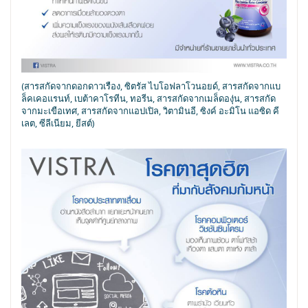
(สารสกัดจากดอกดาวเรือง, ซิตรัส ไบโอฟลาโวนอยด์, สารสกัดจากแบ
ล็คเคอแรนท์, เบต้าคาโรทีน, ทอรีน, สารสกัดจากเมล็ดองุ่น, สารสกัด
จากมะเขือเทศ, สารสกัดจากแอปเปิล, วิตามินอี, ซิงค์ อะมิโน แอซิด คี
เลต, ซีลีเนียม, ยีสต์)