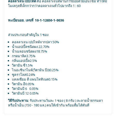
คอลลาเจน เปปไทด์
คือ คอลลาเจนที่ผ่านการย่อยด้วยเอ็นไซม์ ทำให้มี
โมเลกุลที่เล็กกว่ากว่าคอลลาเจนทั่วไปมากถึง 1 : 60
ทะเบียนอย. เลขที่
10-1-12650-1-0036
ส่วนประกอบสำคัญใน 1 ซอง
คอลลาเจน เปปไทด์จากปลา 50%
น้ำแอปเปิ้ลชนิดผง 22.70%
น้ำเมลอนชนิดผง18.75%
กรดมาลิค3.75%
กลิ่นแอปเปิ้ล2.5%
วิตามิน ซี1.5%
ไนอะซินาไมด์(วิตามิน บี3)0.25%
ซูคราโลส0.24%
แคลเซียม ดี แพนโททิเนต0.15%
วิตามิน อี0.05%
วิตามินบี 6 0.05%
วิตามินบี 12 0.05%
วิธีรับประทาน:
รับประทานวันละ 1 ซอง ( 8 กรัม ) ละลายน้ำธรรมดา
หรือน้ำเย็น (150 - 180 มล.) คนให้เข้ากัน พร้อมดื่มได้ทันที