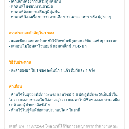
- เด็กเล็กที่ต้องการเสริมภูมิคุ้มกัน
- ทุกคนที่ไม่ชอบทานยาเม็ด
- ทุกคนที่ต้องการเสริมภูมิคุ้มกัน
- ทุกคนที่กังวลเรื่องการระคายเคืองกระเพาะอาหาร หรือ ผู้สูงอายุ
ส่วนประกอบสำคัญใน 1 ซอง
- แคลเซียม แอสคอร์เบต ซึ่งให้วิตามินซี (แอสคอร์บิค แอซิด) 1000 มก.
- เลมอน ไบโอฟลาโวนอยด์ คอมเพล็กซ์ 71.45 มก.
วิธีรับประทาน
- ละลายผงยา ใน 1 ซอง ลงในน้ำ 1 แก้ว ดื่มวันละ 1 ครั้ง
คำเตือน
- ห้ามใช้ในผู้ป่วยที่มีภาวะพร่องเอนไซม์ จี-6 พีดี ผู้ที่มีประวัติเป็นนิ่วใน
ไต ภาวะออกซาเลตในปัสสาวะสูง ภาวะเมทาโบลิซึมของออกซาเลตผิด
ปกติ และผู้ป่วยธาลัสซีเมีย
- ห้ามใช้ในผู้ที่แพ้ต่อส่วนประกอบใด ๆ ในยานี้
เลขที่ ฆท : 1187/2564 โฆษณานี้ได้รับการอนุญาตจากสำนักงานคณะ