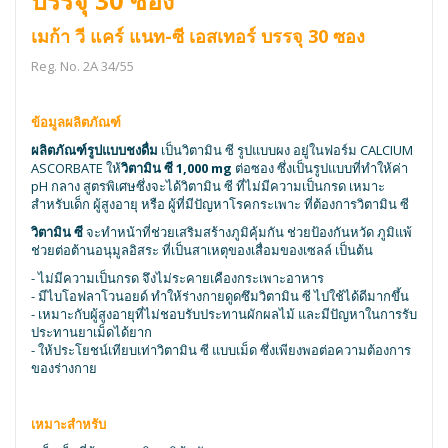
บรรจุ 30 ซอง
เมก้า วี แคร์ แนท-ซี เอสเทอร์ บรรจุ 30 ซอง
Reg. No. 2A 34/55
ข้อมูลผลิตภัณฑ์
ผลิตภัณฑ์รูปแบบชงดื่ม
เป็นวิตามิน ซี รูปแบบผง อยู่ในฟอร์ม CALCIUM
ASCORBATE ให้
วิตามิน ซี 1,000 mg
ต่อซอง ซึ่งเป็นรูปแบบที่ทำให้ค่า
pH กลาง สูตรพิเศษซึ่งจะได้วิตามิน ซี ที่ไม่มีความเป็นกรด เหมาะ
สำหรับเด็ก ผู้สูงอายุ หรือ ผู้ที่มีปัญหาโรคกระเพาะ ที่ต้องการวิตามิน ซี
วิตามิน ซี
จะทำหน้าที่ช่วยเสริมสร้างภูมิคุ้มกัน ช่วยป้องกันหวัด ภูมิแพ้
ช่วยต่อต้านอนุมูลอิสระ ที่เป็นสาเหตุของเสื่อมของเซลล์ เป็นต้น
- ไม่มีความเป็นกรด จึงไม่ระคายเคืองกระเพาะอาหาร
- มีไบโอฟลาโวนอยด์ ทำให้ร่างกายดูดซึมวิตามิน ซี ไปใช้ได้ดีมากขึ้น
- เหมาะกับผู้สูงอายุที่ไม่ชอบรับประทานผักผลไม้ และมีปัญหาในการรับ
ประทานยาเม็ดได้ยาก
- ให้ประโยชน์เทียบเท่าวิตามิน ซี แบบเม็ด ซึ่งเพียงพอต่อความต้องการ
ของร่างกาย
เหมาะสำหรับ