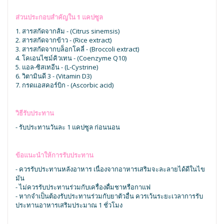
ส่วนประกอบสำคัญใน 1 แคปซูล
1. สารสกัดจากส้ม - (Citrus sinemsis)
2. สารสกัดจากข้าว - (Rice extract)
3. สารสกัดจากบล็อกโคลี่ - (Broccoli extract)
4. โคเอนไซม์คิวเทน - (Coenzyme Q10)
5. แอล-ซิสเทอีน - (L-Cystrine)
6. วิตามินดี 3 - (Vitamin D3)
7. กรดแอสคอร์บิก - (Ascorbic acid)
วิธีรับประทาน
- รับประทานวันละ 1 แคปซูล ก่อนนอน
ข้อแนะนำให้การรับประทาน
- ควรรับประทานหลังอาหาร เนื่องจากอาหารเสริมจะละลายได้ดีในไข
มัน
- ไม่ควรรับประทานร่วมกับเครื่องดื่มชาหรือกาแฟ
- หากจำเป็นต้องรับประทานร่วมกับยาตัวอื่น ควรเว้นระยะเวลาการรับ
ประทานอาหารเสริมประมาณ 1 ชั่วโมง