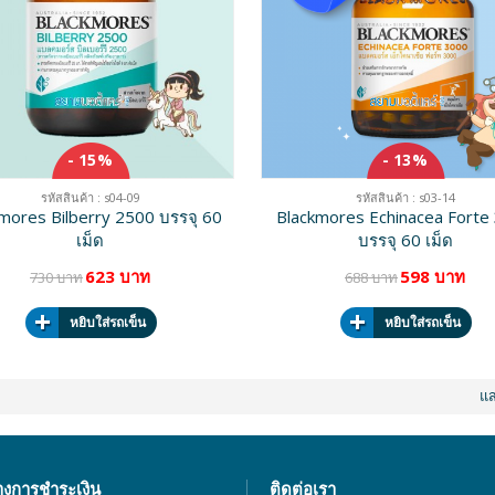
- 15%
- 13%
รหัสสินค้า : s04-09
รหัสสินค้า : s03-14
mores Bilberry 2500 บรรจุ 60
Blackmores Echinacea Forte
เม็ด
บรรจุ 60 เม็ด
623 บาท
598 บาท
730 บาท
688 บาท
หยิบใส่รถเข็น
หยิบใส่รถเข็น
แ
างการชำระเงิน
ติดต่อเรา