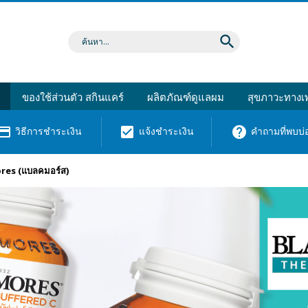
search
ของใช้ส่วนตัว สกินแคร์
ผลิตภัณฑ์ดูแลผม
สุขภาวะทางเพ
dit_card
check_box
help
วิธีการชำระเงิน
แจ้งชำระเงิน
คำถามที่พบบ่
res (แบลคมอร์ส)