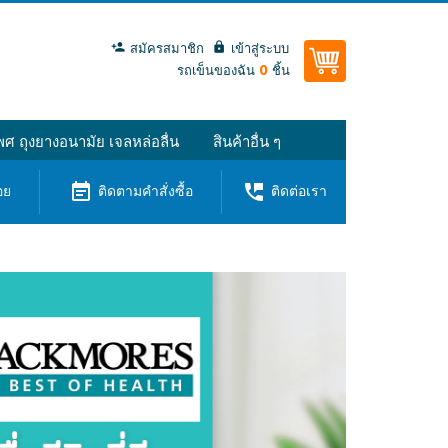
สมัครสมาชิก
เข้าสู่ระบบ
0
รถเข็นของฉัน
ชิ้น
ศ ถุงยางอนามัย เจลหล่อลื่น
สินค้าอื่น ๆ
event_note
perm_phone_msg
อย
ติดตามคำสั่งซื้อ
ติดต่อเรา