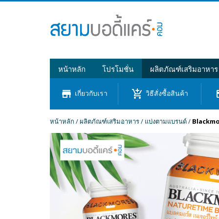
หน้าหลัก
โปรโมชั่น
ผลิตภัณฑ์เสริมอาหาร
store
add_shopping_cart
cre
เกี่ยวกับเรา
วิธีสั่งซื้อสินค้า
หน้าหลัก
/
ผลิตภัณฑ์เสริมอาหาร
/
แบ่งตามแบรนด์
/
Blackmo