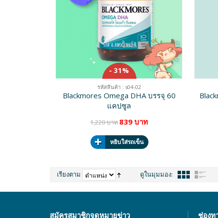
- 31%
รหัสสินค้า : s04-02
Blackmores Omega DHA บรรจุ 60
Black
แคปซูล
839 บาท
1,220 บาท
หยิบใส่รถเข็น
เรียงตาม
ดูในมุมมอง:
สมัครสมาชิกจดหมายข่าว
ช่องท