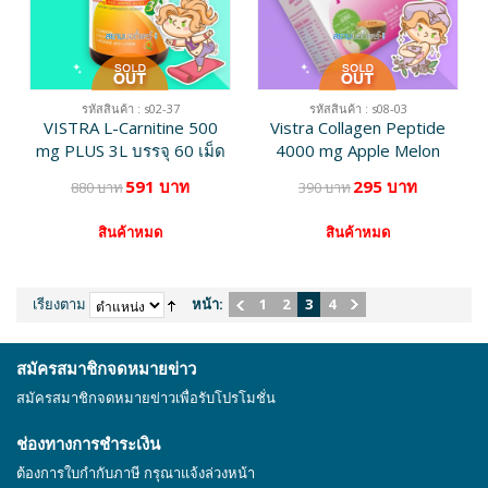
รหัสสินค้า : s02-37
รหัสสินค้า : s08-03
VISTRA L-Carnitine 500
Vistra Collagen Peptide
mg PLUS 3L บรรจุ 60 เม็ด
4000 mg Apple Melon
[เลิกผลิต]
Flavour บรรจุ 10 ซอง [เลิก
591 บาท
295 บาท
880 บาท
390 บาท
ผลิต]
สินค้าหมด
สินค้าหมด
เรียงตาม
หน้า:
1
2
3
4
สมัครสมาชิกจดหมายข่าว
สมัครสมาชิกจดหมายข่าวเพื่อรับโปรโมชั่น
ช่องทางการชำระเงิน
ต้องการใบกำกับภาษี กรุณาแจ้งล่วงหน้า