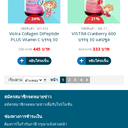
- 24%
- 21%
รหัสสินค้า : s01-012
รหัสสินค้า : s08-17
Vistra Collagen DiPeptide
VISTRA Cranberry 600
PLUS Vitamin C บรรจุ 30
บรรจุ 30 แคปซูล
เม็ด
445 บาท
333 บาท
585 บาท
424 บาท
หยิบใส่รถเข็น
หยิบใส่รถเข็น
เรียงตาม
หน้า:
1
2
3
4
สมัครสมาชิกจดหมายข่าว
สมัครสมาชิกจดหมายข่าวเพื่อรับโปรโมชั่น
ช่องทางการชำระเงิน
ต้องการใบกำกับภาษี กรุณาแจ้งล่วงหน้า